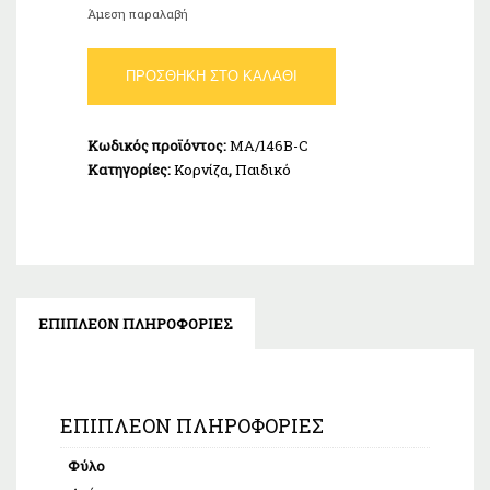
τιμή
Άμεση παραλαβή
είναι:
€45,00.
Κορνίζα
ΠΡΟΣΘΉΚΗ ΣΤΟ ΚΑΛΆΘΙ
Παιδική
13x18cm
Ασήμι
Κωδικός προϊόντος:
MA/146B-C
925
Κατηγορίες:
Κορνίζα
,
Παιδικό
MA/146B-
C
ποσότητα
ΕΠΙΠΛΈΟΝ ΠΛΗΡΟΦΟΡΊΕΣ
ΕΠΙΠΛΈΟΝ ΠΛΗΡΟΦΟΡΊΕΣ
Φύλο