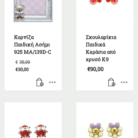
Κορνίζα
Σκουλαρίκια
Παιδική Ασήμι
Παιδικά
925 MA/139D-C
Κεράσια από
χρυσό Κ9
Original
€
35,00
price
€
90,00
€
30,00
was:
Η
€35,00.
τρέχουσα
τιμή
είναι:
€30,00.