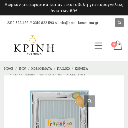
Δωρεάν μεταφορικά και αντικαταβολή για παραγγελίες
άνω των 60€
2310 522 483 // 2310 822 593 //
info@krini-kosmima.gr
HOME
SHOP
ΚΟΣΜΉΜΑΤΑ
ΠΑΙΔΙΚΌ
ΚΟΡΝΊΖΑ
ΚΟΡΝΊΖΑ ΠΑΙΔΙΚΉ 13X18CM ΑΣΉΜΙ 925 MA/146B-C