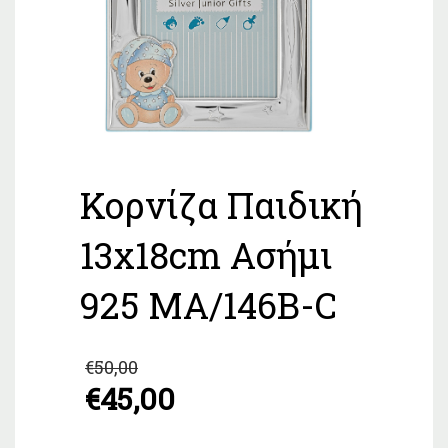
Κορνίζα Παιδική
13x18cm Ασήμι
925 MA/146B-C
Original
€
50,00
price
€
45,00
was:
Η
€50,00.
τρέχουσα