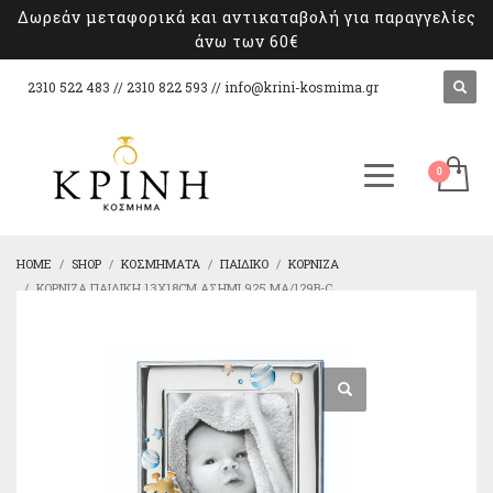
Δωρεάν μεταφορικά και αντικαταβολή για παραγγελίες
άνω των 60€
2310 522 483 // 2310 822 593 //
info@krini-kosmima.gr
HOME
SHOP
ΚΟΣΜΉΜΑΤΑ
ΠΑΙΔΙΚΌ
ΚΟΡΝΊΖΑ
ΚΟΡΝΊΖΑ ΠΑΙΔΙΚΉ 13X18CM ΑΣΉΜΙ 925 MA/129B-C