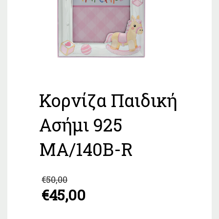
Κορνίζα Παιδική
Ασήμι 925
MA/140B-R
Original
€
50,00
price
€
45,00
was:
Η
€50,00.
τρέχουσα