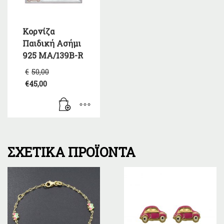
Κορνίζα
Παιδική Ασήμι
925 MA/139B-R
Original
€
50,00
price
€
45,00
was:
Η
€50,00.
τρέχουσα
τιμή
είναι:
€45,00.
ΣΧΕΤΙΚΆ ΠΡΟΪΌΝΤΑ