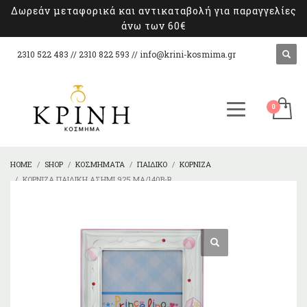
Δωρεάν μεταφορικά και αντικαταβολή για παραγγελίες
άνω των 60€
2310 522 483 // 2310 822 593 //
info@krini-kosmima.gr
HOME
SHOP
ΚΟΣΜΉΜΑΤΑ
ΠΑΙΔΙΚΌ
ΚΟΡΝΊΖΑ
ΚΟΡΝΊΖΑ ΠΑΙΔΙΚΉ ΑΣΉΜΙ 925 MA/140B-R