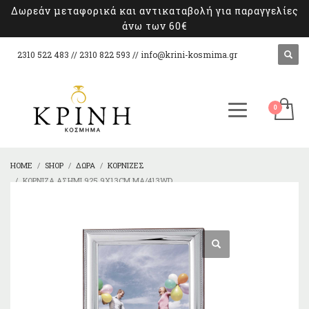
Δωρεάν μεταφορικά και αντικαταβολή για παραγγελίες
άνω των 60€
2310 522 483 // 2310 822 593 //
info@krini-kosmima.gr
HOME
SHOP
ΔΏΡΑ
ΚΟΡΝΊΖΕΣ
ΚΟΡΝΊΖΑ ΑΣΉΜΙ 925 9X13CM MA/413WD