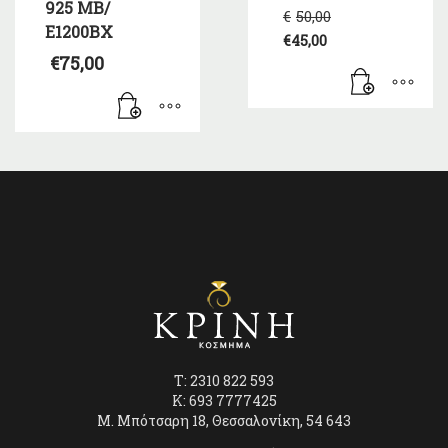
925 ΜΒ/
Original
€
50,00
price
Ε1200ΒΧ
€
45,00
was:
Η
€
75,00
€50,00.
τρέχουσα
τιμή
είναι:
€45,00.
T: 2310 822 593
K: 693 7777425
Μ. Μπότσαρη 18, Θεσσαλονίκη, 54 643