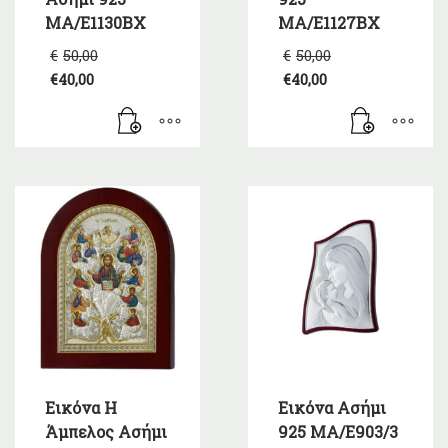
MA/E1130BX
MA/E1127BX
Original
Original
€
50,00
€
50,00
price
price
€
40,00
€
40,00
was:
was:
Η
Η
€50,00.
€50,00.
τρέχουσα
τρέχουσα
τιμή
τιμή
είναι:
είναι:
€40,00.
€40,00.
Εικόνα Η
Εικόνα Ασήμι
Άμπελος Ασήμι
925 ΜΑ/Ε903/3