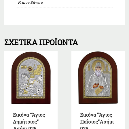
Prince Silvero
ΣΧΕΤΙΚΆ ΠΡΟΪΌΝΤΑ
Εικόνα “Άγιος
Εικόνα ”Άγιος
Δημήτριος”
Παΐσιος”Ασήμι
Ασήμι 925
925