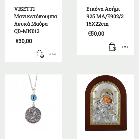
VISETTI
Εικόνα Ασήμι
Μανικετόκουμπα
925 ΜΑ/Ε902/3
Λευκά Μαύρα
16X22cm
QD-MN013
€
50,00
€
30,00