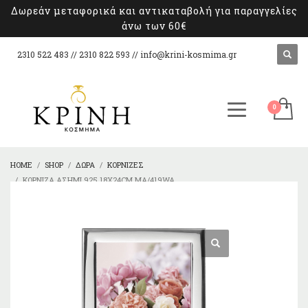
Δωρεάν μεταφορικά και αντικαταβολή για παραγγελίες
άνω των 60€
2310 522 483 // 2310 822 593 //
info@krini-kosmima.gr
HOME
SHOP
ΔΏΡΑ
ΚΟΡΝΊΖΕΣ
ΚΟΡΝΊΖΑ ΑΣΉΜΙ 925 18X24CM MA/419WA