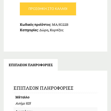
Κορνίζα
ΠΡΟΣΘΉΚΗ ΣΤΟ ΚΑΛΆΘΙ
Ασήμι
925
13x18CM
Κωδικός προϊόντος:
MA/K122B
MA/K122B
Κατηγορίες:
Δώρα
,
Κορνίζες
ποσότητα
ΕΠΙΠΛΈΟΝ ΠΛΗΡΟΦΟΡΊΕΣ
ΕΠΙΠΛΈΟΝ ΠΛΗΡΟΦΟΡΊΕΣ
Μέταλλο
Ασήμι 925