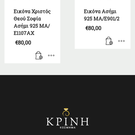
Εικόνα Χριστός
Εικόνα Ασήμι
Θεού Σοφία
925 ΜΑ/Ε901/2
Ασήμι 925 ΜΑ/
€
80,00
Ε1107ΑΧ
€
80,00