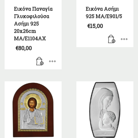
Εικόνα Παναγία
Εικόνα Ασήμι
Γλυκοφιλούσα
925 MA/E901/5
Ασήμι 925
€
15,00
20x26cm
MA/E1104AX
€
80,00