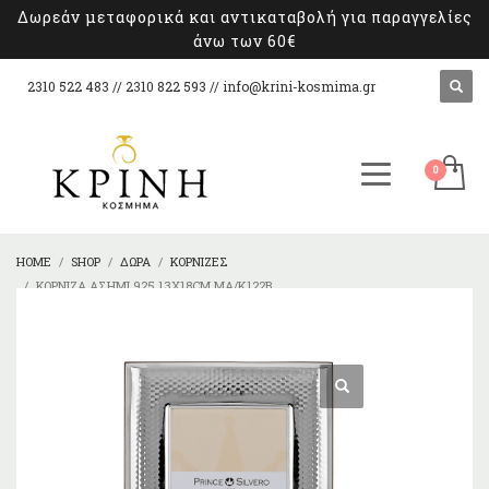
Δωρεάν μεταφορικά και αντικαταβολή για παραγγελίες
άνω των 60€
2310 522 483 // 2310 822 593 //
info@krini-kosmima.gr
HOME
SHOP
ΔΏΡΑ
ΚΟΡΝΊΖΕΣ
ΚΟΡΝΊΖΑ ΑΣΉΜΙ 925 13X18CM MA/K122B