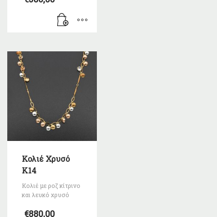
Κολιέ Χρυσό
Κ14
Κολιέ με ροζ κίτρινο
και λευκό χρυσό
€
880,00