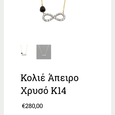
Κολιέ Άπειρο
Xρυσό Κ14
€
280,00