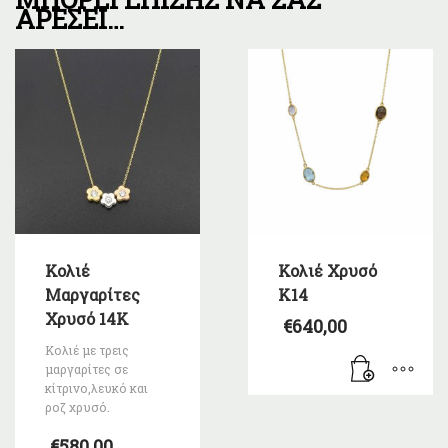
ΑΡΈΣΕΙ…
Κολιέ
Κολιέ Χρυσό
Μαργαρίτες
Κ14
Χρυσό 14Κ
€
640,00
Κολιέ με τρεις
μαργαρίτες σε
κίτρινο,λευκό και
ροζ χρυσό.
€
580,00