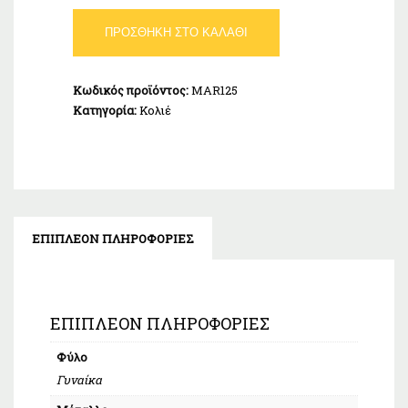
Κολιέ
ΠΡΟΣΘΉΚΗ ΣΤΟ ΚΑΛΆΘΙ
Καρδιά
Φωτογραφοθήκη
Λευκή
Κωδικός προϊόντος:
MAR125
Ασήμι
Κατηγορία:
Κολιέ
925
ποσότητα
ΕΠΙΠΛΈΟΝ ΠΛΗΡΟΦΟΡΊΕΣ
ΕΠΙΠΛΈΟΝ ΠΛΗΡΟΦΟΡΊΕΣ
Φύλο
Γυναίκα