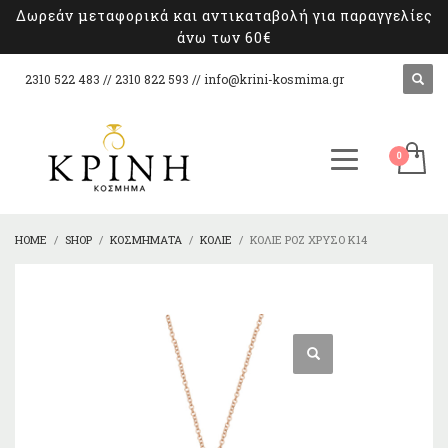
Δωρεάν μεταφορικά και αντικαταβολή για παραγγελίες
άνω των 60€
2310 522 483 // 2310 822 593 //
info@krini-kosmima.gr
HOME
SHOP
ΚΟΣΜΉΜΑΤΑ
ΚΟΛΙΈ
ΚΟΛΙΈ ΡΌΖ XΡΥΣΌ Κ14