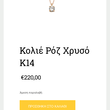
Κολιέ Ρόζ Xρυσό
Κ14
€
220,00
Άμεση παραλαβή
Κολιέ
ΠΡΟΣΘΉΚΗ ΣΤΟ ΚΑΛΆΘΙ
Ρόζ