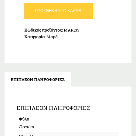
Κολιέ
ΠΡΟΣΘΉΚΗ ΣΤΟ ΚΑΛΆΘΙ
Οικογένεια
Λευκό
Ασήμι
Κωδικός προϊόντος:
MAR135
925
Κατηγορία:
Μαμά
ποσότητα
ΕΠΙΠΛΈΟΝ ΠΛΗΡΟΦΟΡΊΕΣ
ΕΠΙΠΛΈΟΝ ΠΛΗΡΟΦΟΡΊΕΣ
Φύλο
Γυναίκα