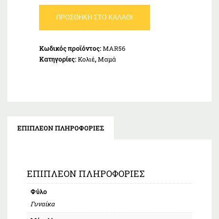
Κολιέ
ΠΡΟΣΘΉΚΗ ΣΤΟ ΚΑΛΆΘΙ
Οικογένεια
Ασήμι
925
Κωδικός προϊόντος:
MAR56
ποσότητα
Κατηγορίες:
Κολιέ
,
Μαμά
ΕΠΙΠΛΈΟΝ ΠΛΗΡΟΦΟΡΊΕΣ
ΕΠΙΠΛΈΟΝ ΠΛΗΡΟΦΟΡΊΕΣ
Φύλο
Γυναίκα