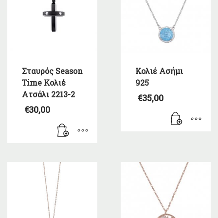
Σταυρός Season
Κολιέ Ασήμι
Time Κολιέ
925
Ατσάλι 2213-2
€
35,00
€
30,00