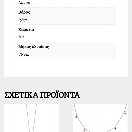
Χρυσό
Βάρος
0,8gr
Καράτια
Κ9
Μήκος αλυσίδας
45 cm
ΣΧΕΤΙΚΆ ΠΡΟΪΌΝΤΑ