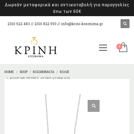
Δωρεάν μεταφορικά και αντικαταβολή για παραγγελίες
άνω των 60€
2310 522 483 // 2310 822 593 //
info@krini-kosmima.gr
HOME
SHOP
ΚΟΣΜΉΜΑΤΑ
ΚΟΛΙΈ
ΚΟΛΙΈ ΜΕ ΠΈΤΡΕΣ ΛΕΥΚΌ ΑΣΉΜΙ 925