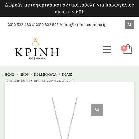
Δωρεάν μεταφορικά και αντικαταβολή για παραγγελίες
άνω των 60€
2310 522 483 // 2310 822 593 //
info@krini-kosmima.gr
HOME
SHOP
ΚΟΣΜΉΜΑΤΑ
ΚΟΛΙΈ
ΚΟΛΙΈ ΜΕ ΠΈΤΡΕΣ ΛΕΥΚΌ ΑΣΉΜΙ 925