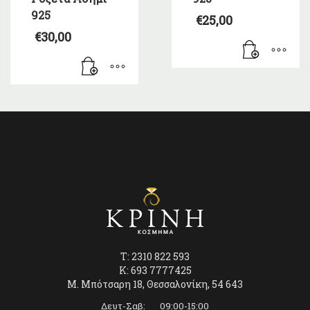
925
€
25,00
€
30,00
T: 2310 822 593
K: 693 7777425
Μ. Μπότσαρη 18, Θεσσαλονίκη, 54 643
Δευτ-Σαβ: 09:00-15:00