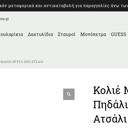
άν μεταφορικά και αντικαταβολή για παραγγελίες άνω τω
ma.gr
ουλαρίκια
Δαχτυλίδια
Σταυροί
Μονόπετρα
GUESS
ΠΗΔΆΛΙΟ ΧΡΥΣΌ ΑΠΌ ΑΤΣΆΛΙ
Κολιέ 
Πηδάλι
Ατσάλι