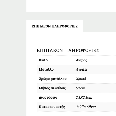
ΕΠΙΠΛΈΟΝ ΠΛΗΡΟΦΟΡΊΕΣ
ΕΠΙΠΛΈΟΝ ΠΛΗΡΟΦΟΡΊΕΣ
Φύλο
Άντρας
Μέταλλο
Ατσάλι
Χρώμα μετάλλου
Χρυσό
Μήκος αλυσίδας
60 cm
Διαστάσεις
2,3X2,8cm
Κατασκευαστής
Jaklin Silver