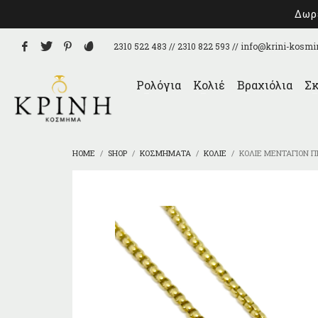
Δωρε
2310 522 483 // 2310 822 593 //
info@krini-kosmi
Ρολόγια
Κολιέ
Βραχιόλια
Σκ
HOME
SHOP
ΚΟΣΜΉΜΑΤΑ
ΚΟΛΙΈ
ΚΟΛΙΈ ΜΕΝΤΑΓΙΌΝ 