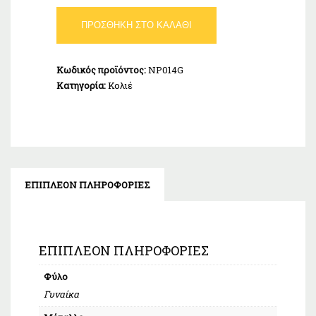
Κολιέ
ΠΡΟΣΘΉΚΗ ΣΤΟ ΚΑΛΆΘΙ
Μαργαριτάρι
Χρυσό
Ασήμι
Κωδικός προϊόντος:
NP014G
925
Κατηγορία:
Κολιέ
ποσότητα
ΕΠΙΠΛΈΟΝ ΠΛΗΡΟΦΟΡΊΕΣ
ΕΠΙΠΛΈΟΝ ΠΛΗΡΟΦΟΡΊΕΣ
Φύλο
Γυναίκα