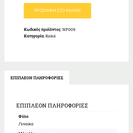
Κολιέ
ΠΡΟΣΘΉΚΗ ΣΤΟ ΚΑΛΆΘΙ
Μαργαριτάρι
Λευκό
Ασήμι
Κωδικός προϊόντος:
NP009
925
Κατηγορία:
Κολιέ
ποσότητα
ΕΠΙΠΛΈΟΝ ΠΛΗΡΟΦΟΡΊΕΣ
ΕΠΙΠΛΈΟΝ ΠΛΗΡΟΦΟΡΊΕΣ
Φύλο
Γυναίκα