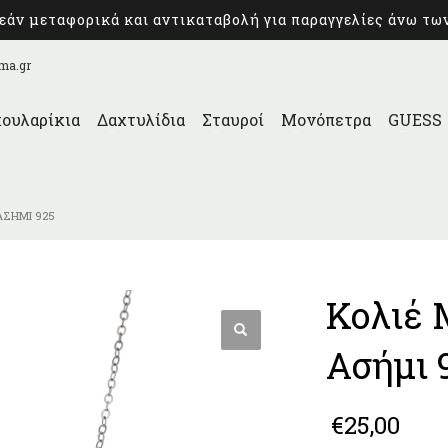
άν μεταφορικά και αντικαταβολή για παραγγελίες άνω τω
ma.gr
ουλαρίκια
Δαχτυλίδια
Σταυροί
Μονόπετρα
GUESS
ΑΣΉΜΙ 925
Κολιέ 
Ασήμι 
€
25,00