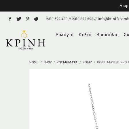
Δωρε
2310 522 483 // 2310 822 593 //
info@krini-kosmi
Ρολόγια
Κολιέ
Βραχιόλια
Σκ
HOME
SHOP
ΚΟΣΜΉΜΑΤΑ
ΚΟΛΙΈ
ΚΟΛΙΈ ΜΆΤΙ ΛΕΥΚΌ 