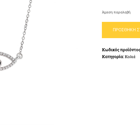
Άμεση παραλαβή
Κολιέ
ΠΡΟΣΘΉΚΗ Σ
Μάτι
Λευκό
Ασήμι
Κωδικός προϊόντο
925
Κατηγορία:
Κολιέ
ποσότητα