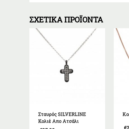
ΣΧΕΤΙΚΆ ΠΡΟΪΌΝΤΑ
Σταυρός SILVERLINE
Kο
Κολιέ Απο Ατσάλι
€
2