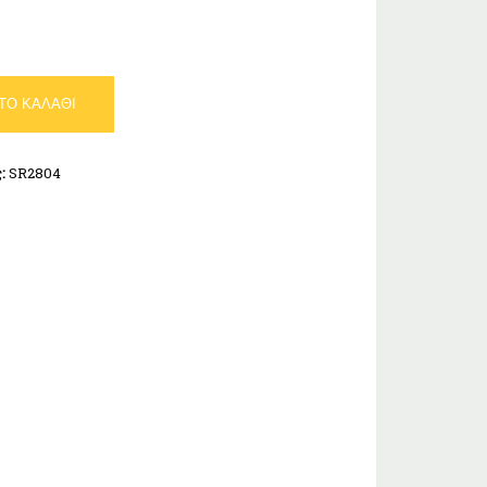
ΤΟ ΚΑΛΆΘΙ
ς:
SR2804