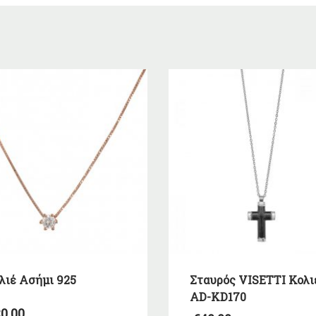
λιέ Ασήμι 925
Σταυρός VISETTI Κολι
AD-KD170
0,00