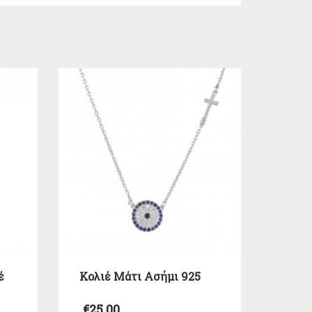
έ
Κολιέ Μάτι Ασήμι 925
€
25,00