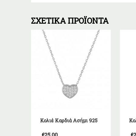
ΣΧΕΤΙΚΆ ΠΡΟΪΌΝΤΑ
Κολιέ Καρδιά Ασήμι 925
Κο
€
25,00
€
2