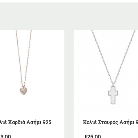
λιέ Καρδιά Ασήμι 925
Κολιέ Σταυρός Ασήμι 
3,00
€
25,00