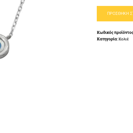
Κολιέ
ΠΡΟΣΘΉΚΗ Σ
Μάτι
Ασήμι
925
Κωδικός προϊόντο
ποσότητα
Κατηγορία:
Κολιέ