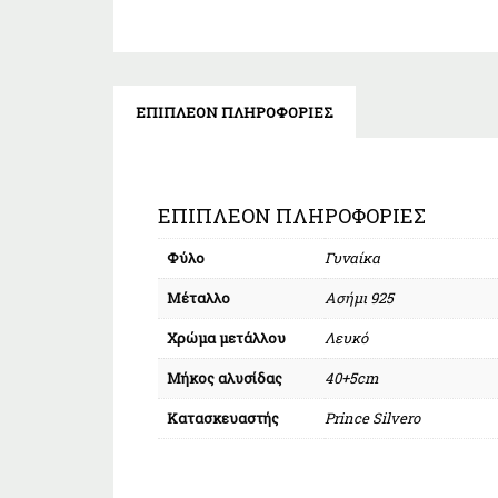
ΕΠΙΠΛΈΟΝ ΠΛΗΡΟΦΟΡΊΕΣ
ΕΠΙΠΛΈΟΝ ΠΛΗΡΟΦΟΡΊΕΣ
Φύλο
Γυναίκα
Μέταλλο
Ασήμι 925
Χρώμα μετάλλου
Λευκό
Μήκος αλυσίδας
40+5cm
Κατασκευαστής
Prince Silvero