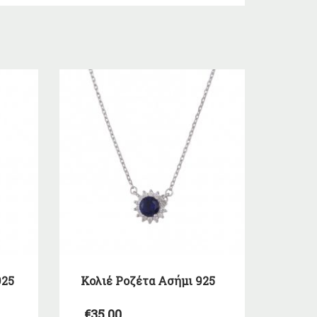
925
Κολιέ Ροζέτα Ασήμι 925
€
35,00