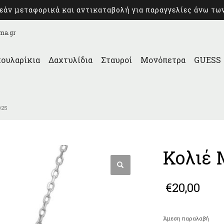
άν μεταφορικά και αντικαταβολή για παραγγελίες άνω τω
ma.gr
ουλαρίκια
Δαχτυλίδια
Σταυροί
Μονόπετρα
GUESS
925
Κολιέ 
€
20,00
Άμεση παραλαβή