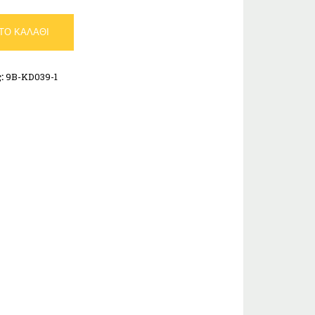
ΤΟ ΚΑΛΆΘΙ
ς:
9B-KD039-1