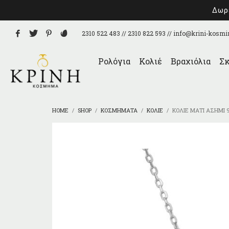
Δωρε
2310 522 483 // 2310 822 593 //
info@krini-kosmi
Ρολόγια
Κολιέ
Βραχιόλια
Σκ
HOME
SHOP
ΚΟΣΜΉΜΑΤΑ
ΚΟΛΙΈ
ΚΟΛΙΈ ΜΆΤΙ ΑΣΉΜΙ 