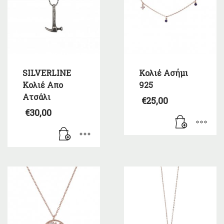
SILVERLINE
Κολιέ Ασήμι
Κολιέ Απο
925
Ατσάλι
€
25,00
€
30,00