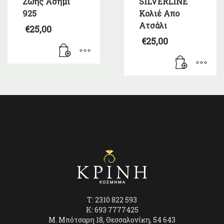
Ζωής Ασήμι
SILVERLINE
925
Κολιέ Απο
Ατσάλι
€
25,00
€
25,00
T: 2310 822 593
K: 693 7777425
Μ. Μπότσαρη 18, Θεσσαλονίκη, 54 643