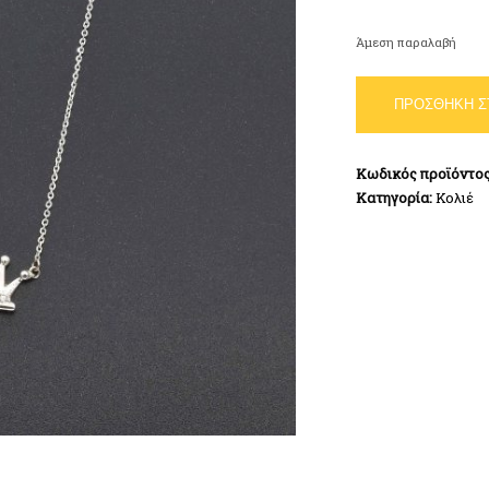
Άμεση παραλαβή
Κολιέ
ΠΡΟΣΘΉΚΗ Σ
λευκόχρυσο
Κ9
κορώνα
Κωδικός προϊόντο
ποσότητα
Κατηγορία:
Κολιέ