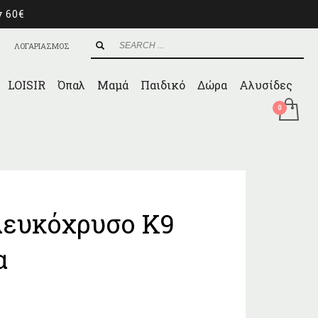
ν 60€
ΛΟΓΑΡΙΑΣΜΟΣ
LOISIR
Όπαλ
Μαμά
Παιδικό
Δώρα
Αλυσίδες
λευκόχρυσο Κ9
α