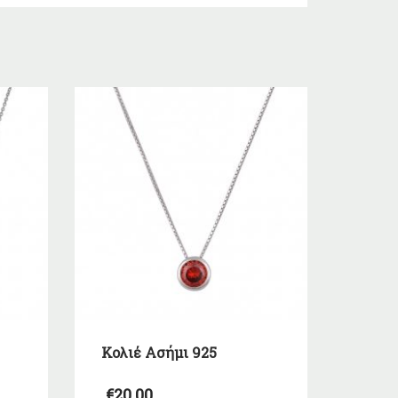
Κολιέ Ασήμι 925
€
20,00