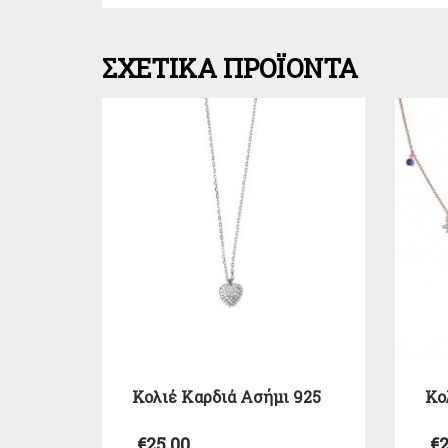
ΣΧΕΤΙΚΆ ΠΡΟΪΌΝΤΑ
Κολιέ Καρδιά Ασήμι 925
Κο
€
25,00
€
2