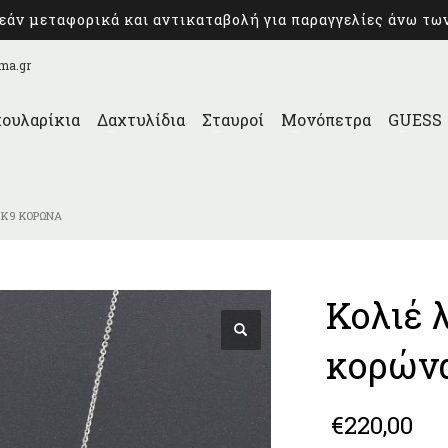
άν μεταφορικά και αντικαταβολή για παραγγελίες άνω τω
ma.gr
ουλαρίκια
Δαχτυλίδια
Σταυροί
Μονόπετρα
GUESS
 Κ9 ΚΟΡΏΝΑ
Κολιέ 
κορών
€
220,00