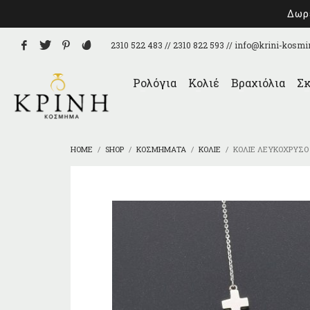
Δωρε
2310 522 483 // 2310 822 593 //
info@krini-kosmi
Ρολόγια
Κολιέ
Βραχιόλια
Σκ
HOME
SHOP
ΚΟΣΜΉΜΑΤΑ
ΚΟΛΙΈ
ΚΟΛΙΈ ΛΕΥΚΌΧΡΥΣΟ