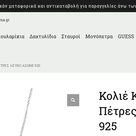
άν μεταφορικά και αντικαταβολή για παραγγελίες άνω τω
ma.gr
ουλαρίκια
Δαχτυλίδια
Σταυροί
Μονόπετρα
GUESS
ΈΤΡΕΣ ΛΕΥΚΌ ΑΣΉΜΙ 925
Κολιέ 
Πέτρες
925