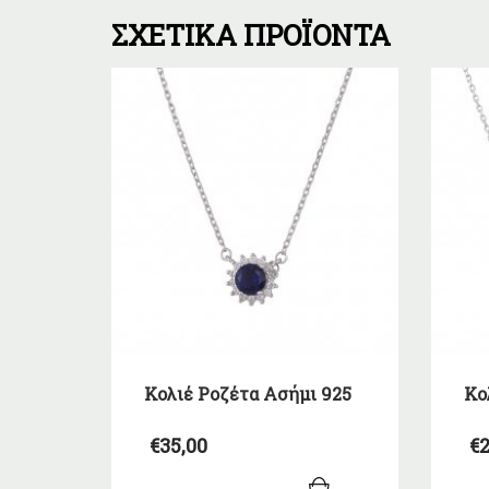
ΣΧΕΤΙΚΆ ΠΡΟΪΌΝΤΑ
Κολιέ Ροζέτα Ασήμι 925
Κο
€
35,00
€
2