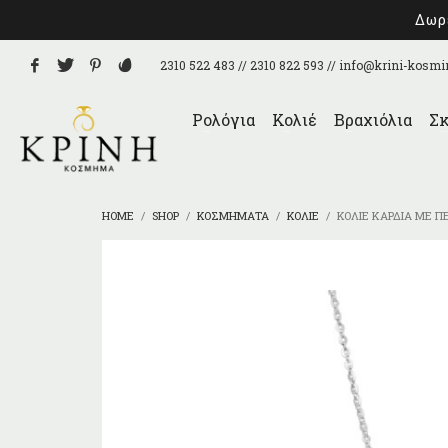
Δωρε
2310 522 483 // 2310 822 593 //
info@krini-kosmi
Ρολόγια
Κολιέ
Βραχιόλια
Σκ
HOME
SHOP
ΚΟΣΜΉΜΑΤΑ
ΚΟΛΙΈ
ΚΟΛΙΈ ΚΑΡΔΙΆ ΜΕ Π