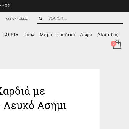
ν 60€
ΛΟΓΑΡΙΑΣΜΟΣ
LOISIR
Όπαλ
Μαμά
Παιδικό
Δώρα
Αλυσίδες
Καρδιά με
 Λευκό Ασήμι