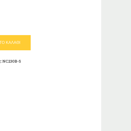
ΤΟ ΚΑΛΆΘΙ
ς:
NC230B-S