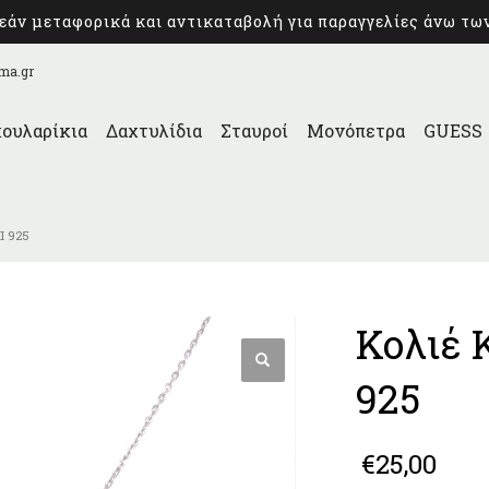
άν μεταφορικά και αντικαταβολή για παραγγελίες άνω τω
ma.gr
ουλαρίκια
Δαχτυλίδια
Σταυροί
Μονόπετρα
GUESS
Ι 925
Κολιέ 
925
€
25,00