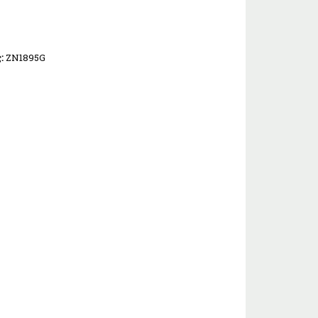
ς:
ZN1895G