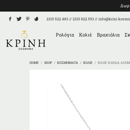
Δωρε
2310 522 483 // 2310 822 593 //
info@krini-kosmi
Ρολόγια
Κολιέ
Βραχιόλια
Σκ
HOME
SHOP
ΚΟΣΜΉΜΑΤΑ
ΚΟΛΙΈ
ΚΟΛΙΈ ΚΑΡΔΙΆ ΑΣΉΜ