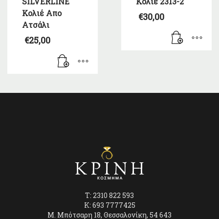
SILVERLINE
Κολιέ 2313-2
Κολιέ Απο
€
30,00
Ατσάλι
€
25,00
T: 2310 822 593
K: 693 7777425
Μ. Μπότσαρη 18, Θεσσαλονίκη, 54 643