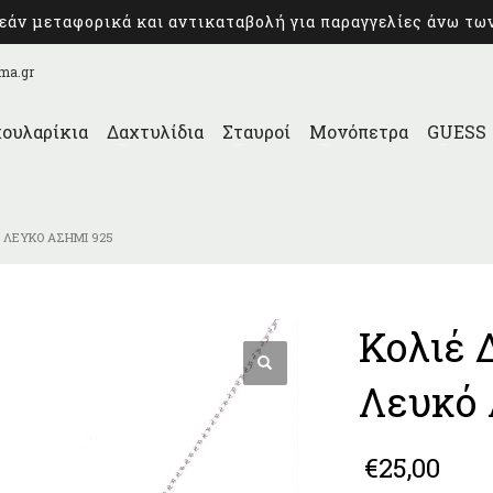
άν μεταφορικά και αντικαταβολή για παραγγελίες άνω τω
ma.gr
ουλαρίκια
Δαχτυλίδια
Σταυροί
Μονόπετρα
GUESS
 ΛΕΥΚΌ ΑΣΉΜΙ 925
Κολιέ 
Λευκό 
€
25,00