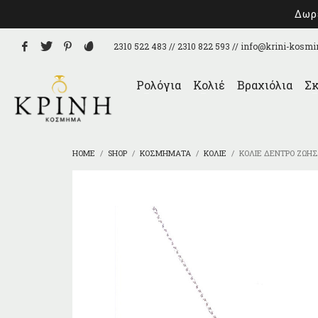
Δωρε
2310 522 483 // 2310 822 593 //
info@krini-kosmi
Ρολόγια
Κολιέ
Βραχιόλια
Σκ
HOME
SHOP
ΚΟΣΜΉΜΑΤΑ
ΚΟΛΙΈ
ΚΟΛΙΈ ΔΈΝΤΡΟ ΖΩΉΣ