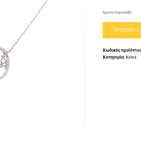
Άμεση παραλαβή
Κολιέ
ΠΡΟΣΘΉΚΗ Σ
Δέντρο
Ζωής
Λευκό
Κωδικός προϊόντο
Ασήμι
Κατηγορία:
Κολιέ
925
ποσότητα