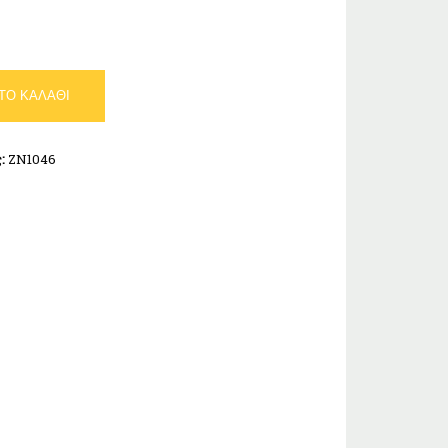
ΤΟ ΚΑΛΆΘΙ
ς:
ZN1046