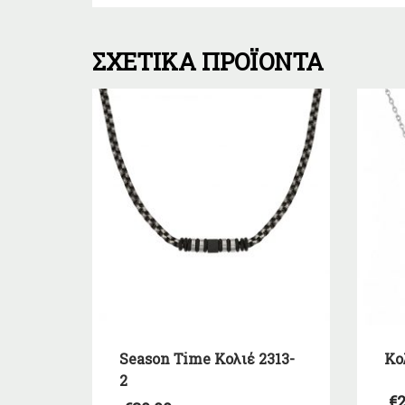
ΣΧΕΤΙΚΆ ΠΡΟΪΌΝΤΑ
Season Time Κολιέ 2313-
Κο
2
€
2