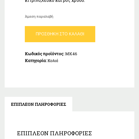
κίτρινο,λευκό και ροζ χρυσό.
Άμεση παραλαβή
Κολιέ
ΠΡΟΣΘΉΚΗ ΣΤΟ ΚΑΛΆΘΙ
Μαργαρίτες
Χρυσό
14Κ
Κωδικός προϊόντος:
ΜΚ46
ποσότητα
Κατηγορία:
Κολιέ
ΕΠΙΠΛΈΟΝ ΠΛΗΡΟΦΟΡΊΕΣ
ΕΠΙΠΛΈΟΝ ΠΛΗΡΟΦΟΡΊΕΣ