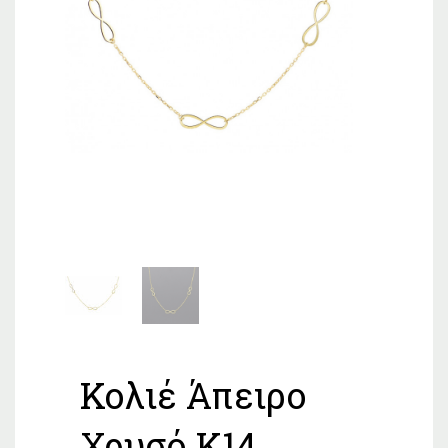
Κολιέ Άπειρο
Χρυσό Κ14