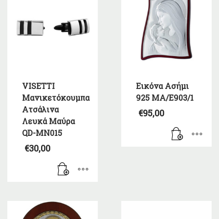
VISETTI
Εικόνα Ασήμι
Μανικετόκουμπα
925 ΜΑ/Ε903/1
Ατσάλινα
€
95,00
Λευκά Μαύρα
QD-MN015
€
30,00