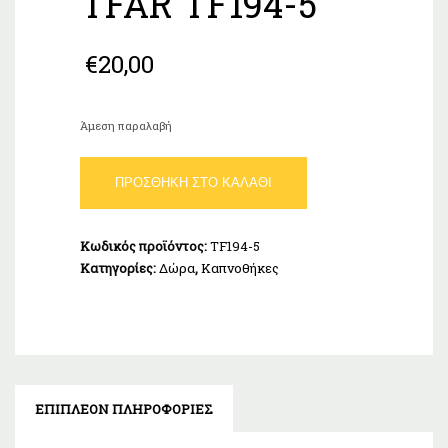
TFAR TF194-5
€
20,00
Άμεση παραλαβή
Καπνοθήκη
ΠΡΟΣΘΉΚΗ ΣΤΟ ΚΑΛΆΘΙ
Δερμάτινη
Φάκελος
Ταμπά
Κωδικός προϊόντος:
ΤF194-5
TFAR
Κατηγορίες:
Δώρα
,
Καπνοθήκες
TF194-
5
ποσότητα
ΕΠΙΠΛΈΟΝ ΠΛΗΡΟΦΟΡΊΕΣ