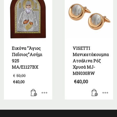
Εικόνα ”Άγιος
VISETTI
Παΐσιος”Ασήμι
Μανικετόκουμπα
925
Ατσάλινα Ρόζ
MA/E1127BX
Χρυσά MJ-
MN030RW
Original
€
50,00
price
€
40,00
€
40,00
was:
Η
€50,00.
τρέχουσα
τιμή
είναι:
€40,00.