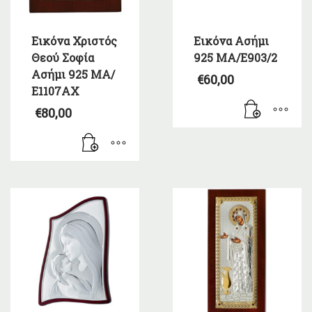
Εικόνα Χριστός
Εικόνα Ασήμι
Θεού Σοφία
925 ΜΑ/Ε903/2
Ασήμι 925 ΜΑ/
€
60,00
Ε1107ΑΧ
€
80,00