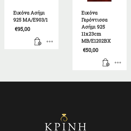
Εικόνα Ασήμι
Εικόνα
925 ΜΑ/Ε903/1
Γερόντισσα
Ασήμι 925
€
95,00
11x23cm
MB/E1202BX
€
50,00