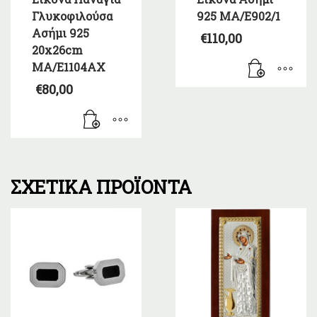
Γλυκοφιλούσα
925 MA/E902/1
Ασήμι 925
€
110,00
20x26cm
MA/E1104AX
€
80,00
ΣΧΕΤΙΚΆ ΠΡΟΪΌΝΤΑ