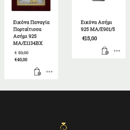
Εικόνα Παναγία
Εικόνα Ασήμι
Πορταϊτισσα
925 MA/E901/5
Ασήμι 925
€
15,00
MA/E1134BX
Original
€
50,00
price
€
40,00
was:
Η
€50,00.
τρέχουσα
τιμή
είναι:
€40,00.