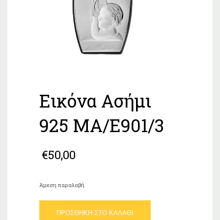
Εικόνα Ασήμι
925 ΜΑ/Ε901/3
€
50,00
Άμεση παραλαβή
Εικόνα
ΠΡΟΣΘΉΚΗ ΣΤΟ ΚΑΛΆΘΙ
Ασήμι