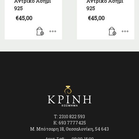
Αντρικό Ασήμι
Αντρικό Ασήμι
925
925
€
45,00
€
45,00
T: 2310 822 593
K: 693 7777425
Μ. Μπότσαρη 18, Θεσσαλονίκη, 54 643
Δευτ-Σαβ: 09:00-15:00