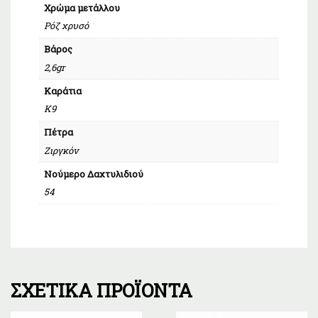
Χρώμα μετάλλου
Ρόζ χρυσό
Βάρος
2,6gr
Καράτια
Κ9
Πέτρα
Ζιργκόν
Νούμερο Δαχτυλιδιού
54
ΣΧΕΤΙΚΆ ΠΡΟΪΌΝΤΑ