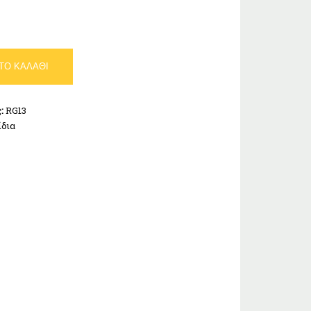
ΤΟ ΚΑΛΆΘΙ
ς:
RG13
ίδια