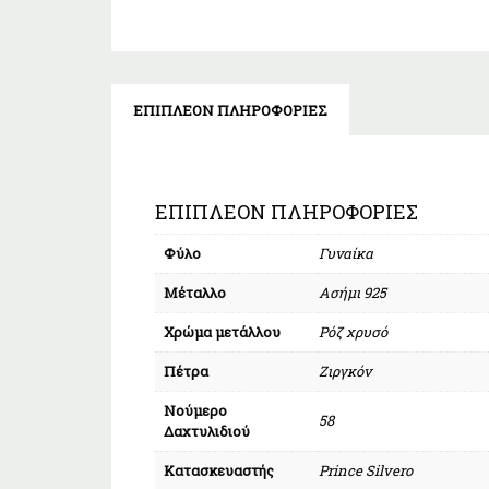
ΕΠΙΠΛΈΟΝ ΠΛΗΡΟΦΟΡΊΕΣ
ΕΠΙΠΛΈΟΝ ΠΛΗΡΟΦΟΡΊΕΣ
Φύλο
Γυναίκα
Μέταλλο
Ασήμι 925
Χρώμα μετάλλου
Ρόζ χρυσό
Πέτρα
Ζιργκόν
Νούμερο
58
Δαχτυλιδιού
Κατασκευαστής
Prince Silvero