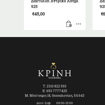
Δαχτυλίδι Αντρικό Ασήμι
Δα
925
92
€
45,00
€
6
T: 2310 822 593
K: 693 7777425
Μ. Μπότσαρη 18, Θεσσαλονίκη, 54 643
Δευτ-Σαβ: 09:00-15:00