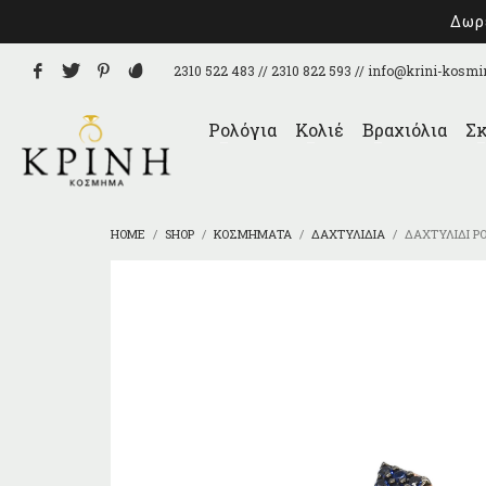
Δωρε
2310 522 483 // 2310 822 593 //
info@krini-kosmi
Ρολόγια
Κολιέ
Βραχιόλια
Σκ
HOME
SHOP
ΚΟΣΜΉΜΑΤΑ
ΔΑΧΤΥΛΊΔΙΑ
ΔΑΧΤΥΛΊΔΙ Ρ