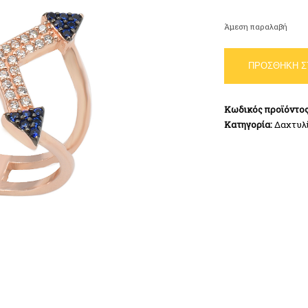
Άμεση παραλαβή
Δαχτυλίδι
ΠΡΟΣΘΉΚΗ Σ
Ρόζ
Χρυσό
Ασήμι
Κωδικός προϊόντο
925
Κατηγορία:
Δαχτυλ
ποσότητα