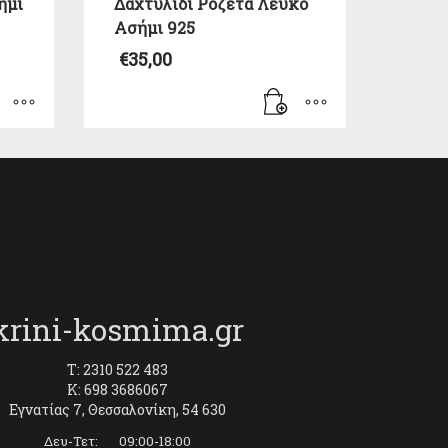
ήμι
Δαχτυλίδι Ροζέτα Λευκό
Ασήμι 925
€
35,00
krini-kosmima.gr
T: 2310 522 483
K: 698 3686067
Εγνατίας 7, Θεσσαλονίκη, 54 630
Δευ-Τετ: 09:00-18:00