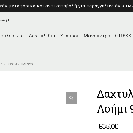
άν μεταφορικά και αντικαταβολή για παραγγελίες άνω τω
ma.gr
ουλαρίκια
Δαχτυλίδια
Σταυροί
Μονόπετρα
GUESS
ΌΖ ΧΡΥΣΌ ΑΣΉΜΙ 925
Δαχτυλ
Ασήμι 
€
35,00