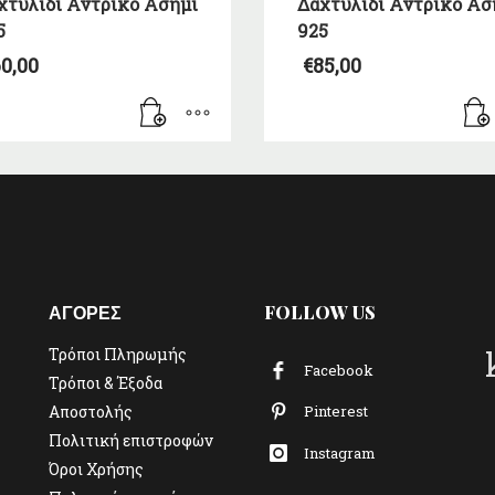
χτυλίδι Αντρικό Ασήμι
Δαχτυλίδι Αντρικό Ασ
5
925
0,00
€
85,00
ΑΓΟΡΕΣ
FOLLOW US
Τρόποι Πληρωμής
Facebook
Τρόποι & Έξοδα
Αποστολής
Pinterest
Πολιτική επιστροφών
Instagram
Όροι Χρήσης