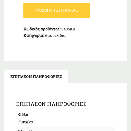
Δαχτυλίδι
ΠΡΟΣΘΉΚΗ ΣΤΟ ΚΑΛΆΘΙ
Ροζέτα
καρδιά
Χρυσό
Κωδικός προϊόντος:
3435K8
Κ9
Κατηγορία:
Δαχτυλίδια
ποσότητα
ΕΠΙΠΛΈΟΝ ΠΛΗΡΟΦΟΡΊΕΣ
ΕΠΙΠΛΈΟΝ ΠΛΗΡΟΦΟΡΊΕΣ
Φύλο
Γυναίκα