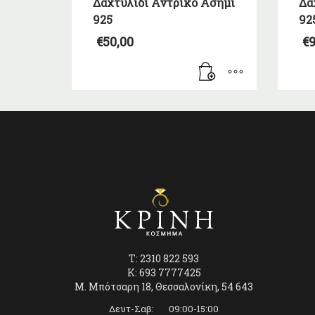
Δαχτυλίδι Αντρικό Ασήμι
Δα
925
92
€
50,00
€
9
T: 2310 822 593
K: 693 7777425
Μ. Μπότσαρη 18, Θεσσαλονίκη, 54 643
Δευτ-Σαβ: 09:00-15:00