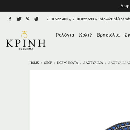
Δωρε
2310 522 483 // 2310 822 593 //
info@krini-kosmi
Ρολόγια
Κολιέ
Βραχιόλια
Σκ
HOME
SHOP
ΚΟΣΜΉΜΑΤΑ
ΔΑΧΤΥΛΊΔΙΑ
ΔΑΧΤΥΛΊΔΙ Α