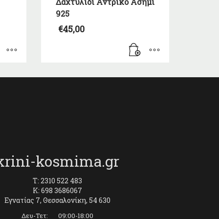
Δαχτυλίδι Αντρικό Ασήμι
925
€
45,00
krini-kosmima.gr
T: 2310 522 483
K: 698 3686067
Εγνατίας 7, Θεσσαλονίκη, 54 630
Δευ-Τετ: 09:00-18:00