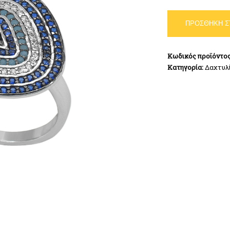
Δαχτυλίδι
ΠΡΟΣΘΉΚΗ Σ
Ασήμι
925
ποσότητα
Κωδικός προϊόντο
Κατηγορία:
Δαχτυλ