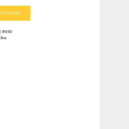
ΤΟ ΚΑΛΆΘΙ
ς:
RG40
ίδια