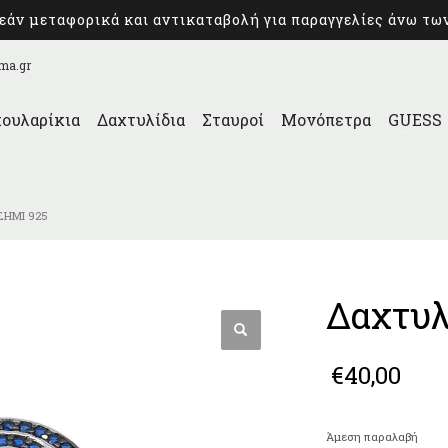
άν μεταφορικά και αντικαταβολή για παραγγελίες άνω τω
ma.gr
ουλαρίκια
Δαχτυλίδια
Σταυροί
Μονόπετρα
GUESS
ΣΉΜΙ 925
Δαχτυλ
€
40,00
Άμεση παραλαβή