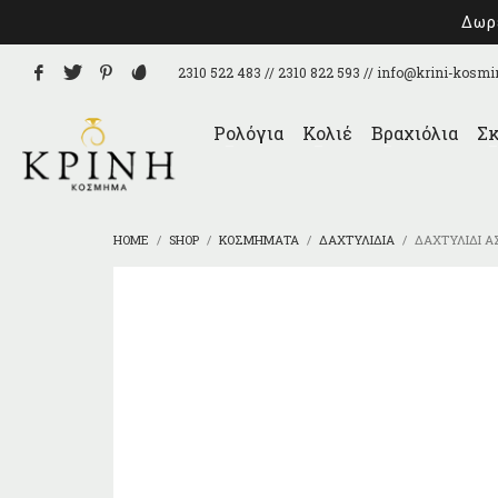
Δωρε
2310 522 483 // 2310 822 593 //
info@krini-kosmi
Ρολόγια
Κολιέ
Βραχιόλια
Σκ
HOME
SHOP
ΚΟΣΜΉΜΑΤΑ
ΔΑΧΤΥΛΊΔΙΑ
ΔΑΧΤΥΛΊΔΙ Α