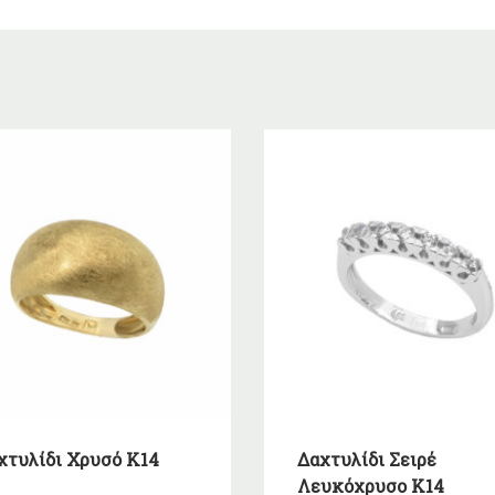
χτυλίδι Χρυσό Κ14
Δαχτυλίδι Σειρέ
Λευκόχρυσο Κ14