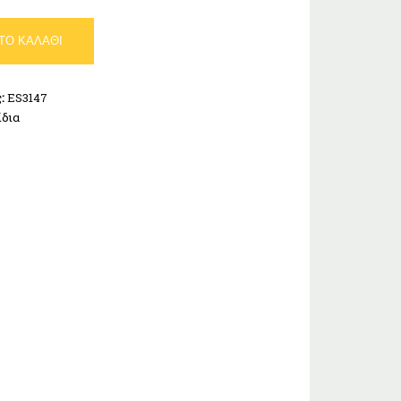
ΤΟ ΚΑΛΆΘΙ
ς:
ES3147
ίδια