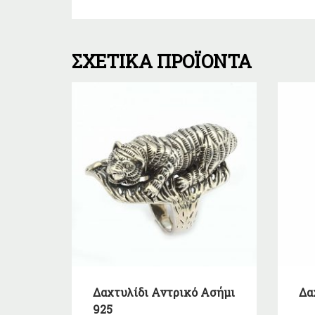
ΣΧΕΤΙΚΆ ΠΡΟΪΌΝΤΑ
Δαχτυλίδι Αντρικό Ασήμι
Δα
925