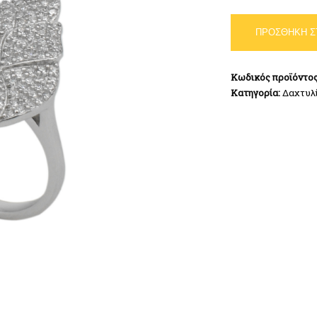
Δαχτυλίδι
ΠΡΟΣΘΉΚΗ Σ
Ασήμι
925
ποσότητα
Κωδικός προϊόντο
Κατηγορία:
Δαχτυλ