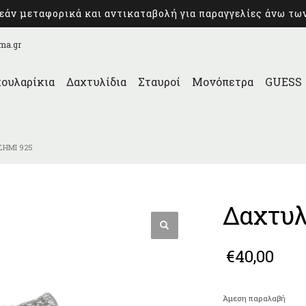
άν μεταφορικά και αντικαταβολή για παραγγελίες άνω τω
ma.gr
ουλαρίκια
Δαχτυλίδια
Σταυροί
Μονόπετρα
GUESS
ΣΉΜΙ 925
Δαχτυλ
€
40,00
Άμεση παραλαβή