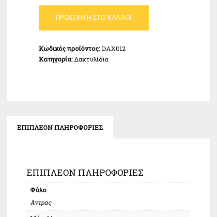
Δαχτυλίδι
ΠΡΟΣΘΉΚΗ ΣΤΟ ΚΑΛΆΘΙ
Αντρικό
Ασήμι
925
Κωδικός προϊόντος:
DAX012
ποσότητα
Κατηγορία:
Δαχτυλίδια
ΕΠΙΠΛΈΟΝ ΠΛΗΡΟΦΟΡΊΕΣ
ΕΠΙΠΛΈΟΝ ΠΛΗΡΟΦΟΡΊΕΣ
Φύλο
Άντρας