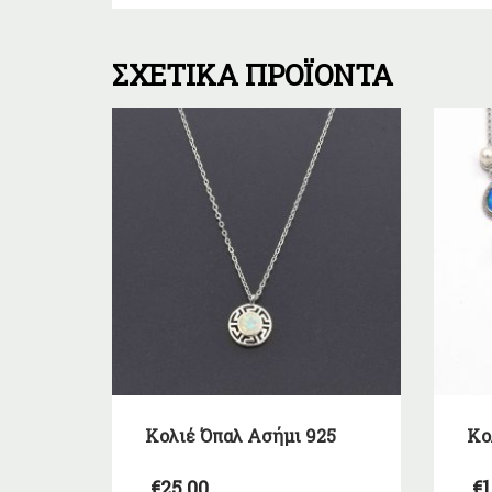
ΣΧΕΤΙΚΆ ΠΡΟΪΌΝΤΑ
Kολιέ Όπαλ Ασήμι 925
Kο
€
25,00
€
1