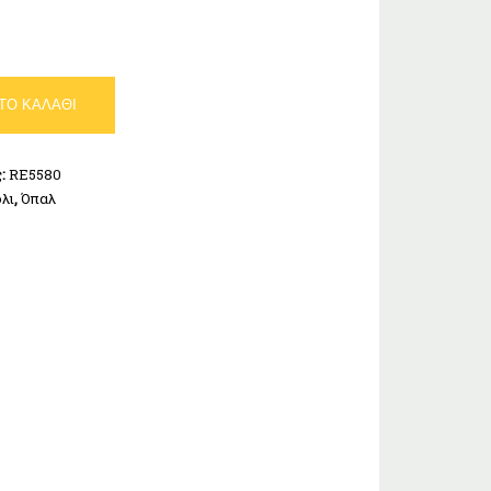
ΤΟ ΚΑΛΆΘΙ
ς:
RE5580
λι
,
Όπαλ