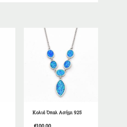
Kολιέ Όπαλ Ασήμι 925
€
100,00