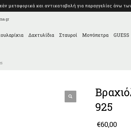
άν μεταφορικά και αντικαταβολή για παραγγελίες άνω τω
ma.gr
ουλαρίκια
Δαχτυλίδια
Σταυροί
Μονόπετρα
GUESS
25
Βραχιό
925
€
60,00