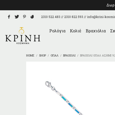
Δωρε
2310 522 483 // 2310 822 593 //
info@krini-kosmi
Ρολόγια
Κολιέ
Βραχιόλια
Σκ
HOME
SHOP
ΌΠΑΛ
ΒΡΑΧΙΌΛΙ
ΒΡΑΧΙΌΛΙ ΌΠΑΛ ΑΣΉΜΙ 9