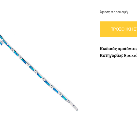
Άμεση παραλαβή
Βραχιόλι
ΠΡΟΣΘΉΚΗ Σ
Όπαλ
Ασήμι
925
Κωδικός προϊόντο
ποσότητα
Κατηγορίες:
Βραχιό