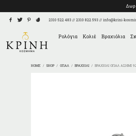
Δωρε
2310 522 483 // 2310 822 593 //
info@krini-kosmi
Ρολόγια
Κολιέ
Βραχιόλια
Σκ
HOME
SHOP
ΌΠΑΛ
ΒΡΑΧΙΌΛΙ
ΒΡΑΧΙΌΛΙ ΌΠΑΛ ΑΣΉΜΙ 9