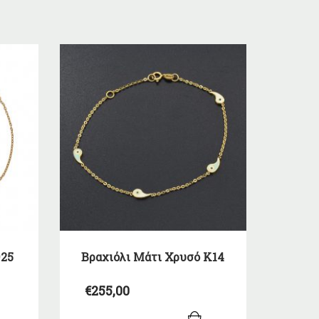
925
Βραχιόλι Μάτι Χρυσό Κ14
€
255,00