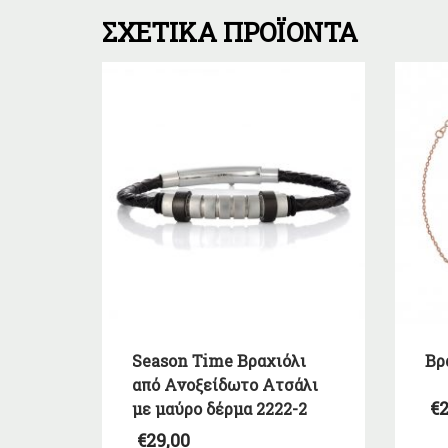
ΣΧΕΤΙΚΆ ΠΡΟΪΌΝΤΑ
Season Time Βραχιόλι
Βρ
από Ανοξείδωτο Ατσάλι
€
2
με μαύρο δέρμα 2222-2
€
29,00