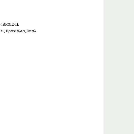
ς:
BR012-1L
λι
,
Βραχιόλια
,
Όπαλ