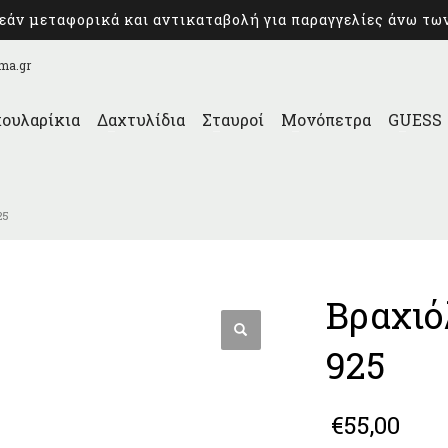
άν μεταφορικά και αντικαταβολή για παραγγελίες άνω τω
ma.gr
ουλαρίκια
Δαχτυλίδια
Σταυροί
Μονόπετρα
GUESS
25
Βραχιό
925
€
55,00