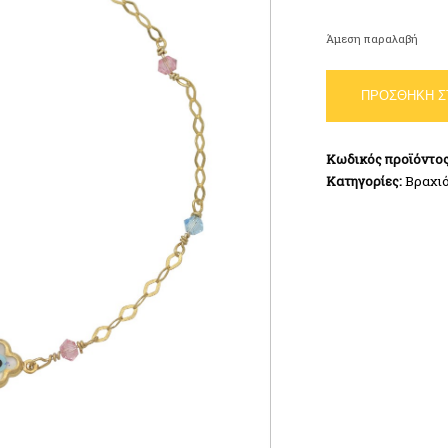
Άμεση παραλαβή
Βραχιόλι
ΠΡΟΣΘΉΚΗ Σ
Σταυρός
Μάτι
Χρυσό
Κωδικός προϊόντο
Κ9
Κατηγορίες:
Βραχιό
ποσότητα