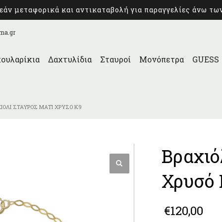
άν μεταφορικά και αντικαταβολή για παραγγελίες άνω τω
ma.gr
ουλαρίκια
Δαχτυλίδια
Σταυροί
Μονόπετρα
GUESS
ΧΙΌΛΙ ΣΤΑΥΡΌΣ ΜΆΤΙ ΧΡΥΣΌ Κ9
Βραχιό
Χρυσό 
€
120,00