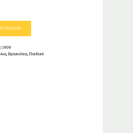
ΤΟ ΚΑΛΆΘΙ
ς:
1909
λια
,
Βραχιόλια
,
Παιδικό