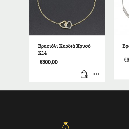
Βραχιόλι Καρδιά Χρυσό
Βρ
Κ14
€
3
€
300,00