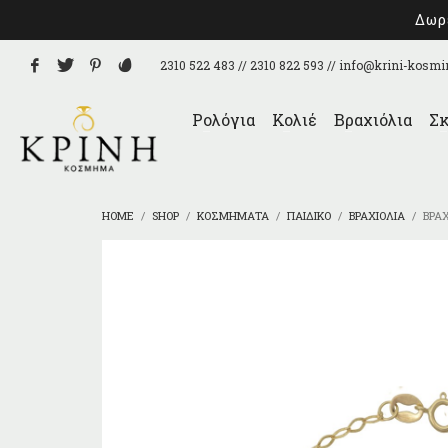
Δωρε
2310 522 483 // 2310 822 593 //
info@krini-kosmi
Ρολόγια
Κολιέ
Βραχιόλια
Σκ
HOME
SHOP
ΚΟΣΜΉΜΑΤΑ
ΠΑΙΔΙΚΌ
ΒΡΑΧΙΌΛΙΑ
ΒΡΑ