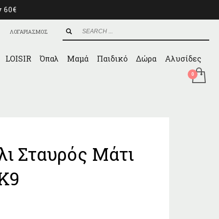
ν 60€
ΛΟΓΑΡΙΑΣΜΟΣ
LOISIR
Όπαλ
Μαμά
Παιδικό
Δώρα
Αλυσίδες
λι Σταυρός Μάτι
Κ9