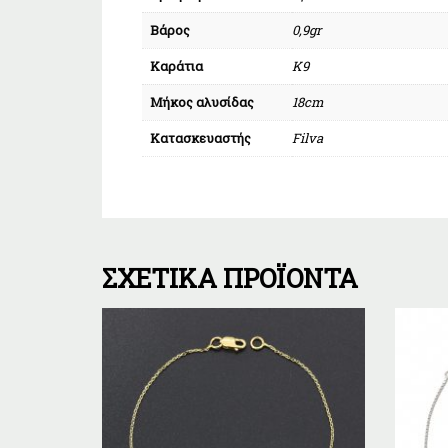
Βάρος
0,9gr
Καράτια
Κ9
Μήκος αλυσίδας
18cm
Κατασκευαστής
Filva
ΣΧΕΤΙΚΆ ΠΡΟΪΌΝΤΑ