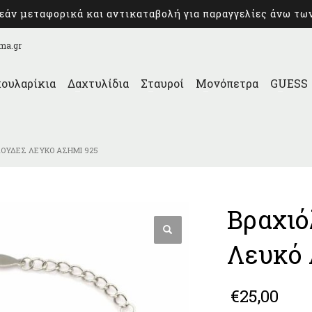
άν μεταφορικά και αντικαταβολή για παραγγελίες άνω τω
ma.gr
ουλαρίκια
Δαχτυλίδια
Σταυροί
Μονόπετρα
GUESS
ΛΟΎΔΕΣ ΛΕΥΚΌ ΑΣΉΜΙ 925
Βραχιό
Λευκό 
€
25,00