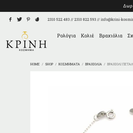
Δωρε
2310 522 483 // 2310 822 593 //
info@krini-kosmi
Ρολόγια
Κολιέ
Βραχιόλια
Σκ
HOME
SHOP
ΚΟΣΜΉΜΑΤΑ
ΒΡΑΧΙΌΛΙΑ
ΒΡΑΧΙΌΛΙ ΠΕΤΑ