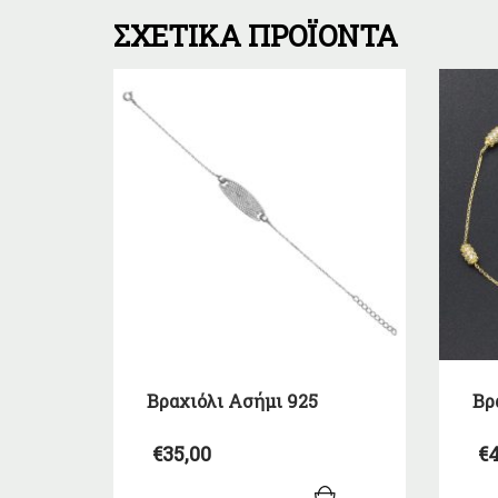
ΣΧΕΤΙΚΆ ΠΡΟΪΌΝΤΑ
Βραχιόλι Ασήμι 925
Βρ
€
35,00
€
4