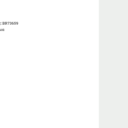
ς:
BR73659
λια