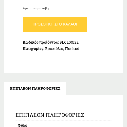
Άμεση παραλαβή
Βραχιόλι
ΠΡΟΣΘΉΚΗ ΣΤΟ ΚΑΛΆΘΙ
Παιδικό
Πεταλούδες
Λευκό
Κωδικός προϊόντος:
9LC200132
Ασήμι
Κατηγορίες:
Βραχιόλια
,
Παιδικό
925
ποσότητα
ΕΠΙΠΛΈΟΝ ΠΛΗΡΟΦΟΡΊΕΣ
ΕΠΙΠΛΈΟΝ ΠΛΗΡΟΦΟΡΊΕΣ
Φύλο