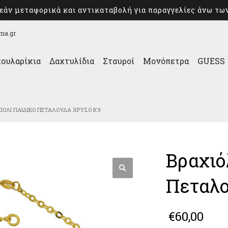
άν μεταφορικά και αντικαταβολή για παραγγελίες άνω τω
ma.gr
ουλαρίκια
Δαχτυλίδια
Σταυροί
Μονόπετρα
GUESS
ΧΙΌΛΙ ΠΑΙΔΙΚΌ ΠΕΤΑΛΟΎΔΑ ΧΡΥΣΌ Κ9
Βραχιό
Πεταλο
€
60,00