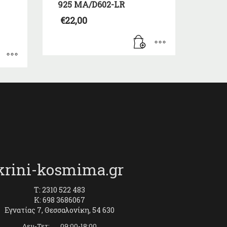
925 MA/D602-LR
€
22,00
krini-kosmima.gr
T: 2310 522 483
K: 698 3686067
Εγνατίας 7, Θεσσαλονίκη, 54 630
Δευ-Τετ: 09:00-18:00