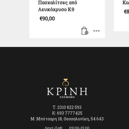
Πασχαλίτσες από
Κο
Λευκόχρυσο Κ9
€
8
€
90,00
T: 2310 822 593
K: 693 7777425
Μ. Μπότσαρη 18, Θεσσαλονίκη, 54 643
Δευτ-Σαβ: 09:00-15:00