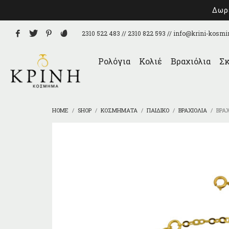
Δωρε
2310 522 483 // 2310 822 593 //
info@krini-kosmi
Ρολόγια
Κολιέ
Βραχιόλια
Σκ
HOME
SHOP
ΚΟΣΜΉΜΑΤΑ
ΠΑΙΔΙΚΌ
ΒΡΑΧΙΌΛΙΑ
ΒΡΑ