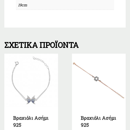
19cm
ΣΧΕΤΙΚΆ ΠΡΟΪΌΝΤΑ
Βραχιόλι Ασήμι
Βραχιόλι Ασήμι
925
925