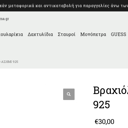
άν μεταφορικά και αντικαταβολή για παραγγελίες άνω τω
ma.gr
ουλαρίκια
Δαχτυλίδια
Σταυροί
Μονόπετρα
GUESS
Ό ΑΣΉΜΙ 925
Βραχιό
925
€
30,00