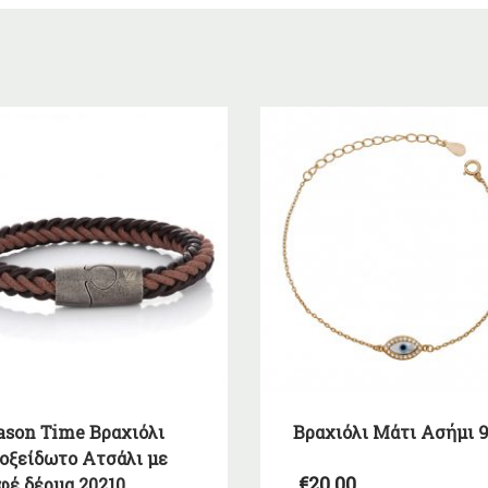
ason Time Βραχιόλι
Βραχιόλι Μάτι Ασήμι 
οξείδωτο Ατσάλι με
€
20,00
φέ δέρμα 20210