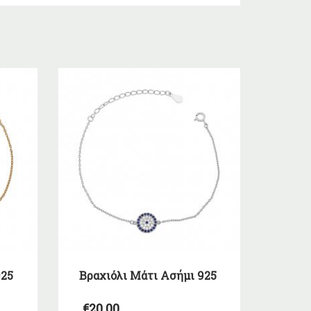
925
Βραχιόλι Μάτι Ασήμι 925
€
20,00