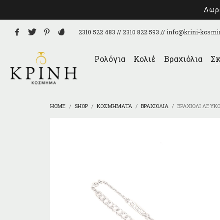
Δωρε
2310 522 483 // 2310 822 593 //
info@krini-kosmi
Ρολόγια
Κολιέ
Βραχιόλια
Σκ
HOME
SHOP
ΚΟΣΜΉΜΑΤΑ
ΒΡΑΧΙΌΛΙΑ
ΒΡΑΧΙΌΛΙ ΛΕΥΚ