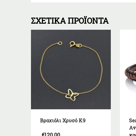
ΣΧΕΤΙΚΆ ΠΡΟΪΌΝΤΑ
Βραχιόλι Χρυσό Κ9
Se
Αν
€
120,00
κα