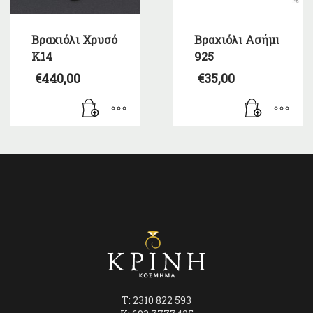
Βραχιόλι Χρυσό
Βραχιόλι Ασήμι
Κ14
925
€
440,00
€
35,00
T: 2310 822 593