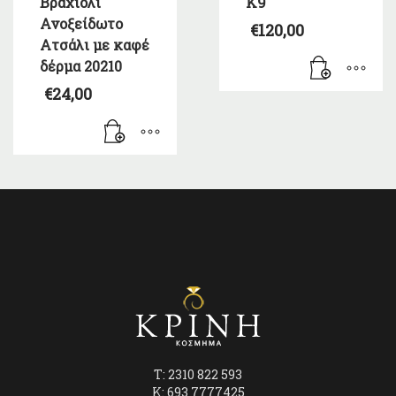
Βραχιόλι
Κ9
Ανοξείδωτο
€
120,00
Ατσάλι με καφέ
δέρμα 20210
€
24,00
T: 2310 822 593
K: 693 7777425