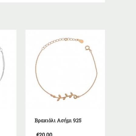
Βραχιόλι Ασήμι 925
€
20,00