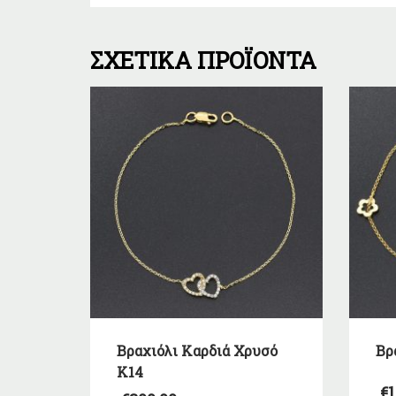
ΣΧΕΤΙΚΆ ΠΡΟΪΌΝΤΑ
Βραχιόλι Καρδιά Χρυσό
Βρ
Κ14
€
1