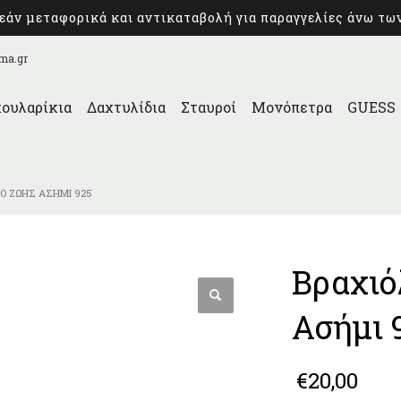
άν μεταφορικά και αντικαταβολή για παραγγελίες άνω τω
ma.gr
ουλαρίκια
Δαχτυλίδια
Σταυροί
Μονόπετρα
GUESS
ΡΟ ΖΩΉΣ ΑΣΉΜΙ 925
Βραχιό
Ασήμι 
€
20,00