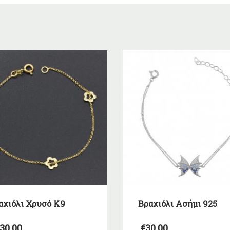
αχιόλι Χρυσό Κ9
Βραχιόλι Ασήμι 925
30,00
€
30,00