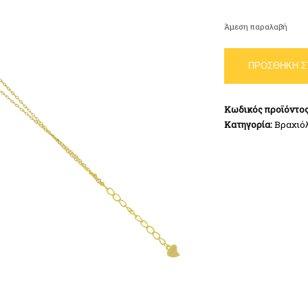
Άμεση παραλαβή
Βραχιόλι
ΠΡΟΣΘΉΚΗ Σ
Δέντρο
Ζωής
Ασήμι
Κωδικός προϊόντο
925
Κατηγορία:
Βραχιό
ποσότητα