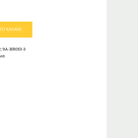
ΤΟ ΚΑΛΆΘΙ
ς:
9A-BR053-3
λια