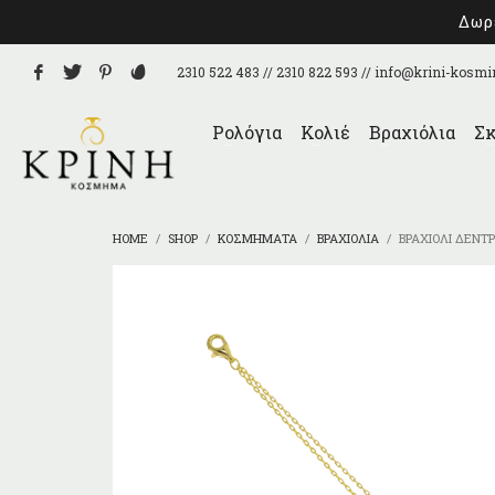
Δωρε
2310 522 483 // 2310 822 593 //
info@krini-kosmi
Ρολόγια
Κολιέ
Βραχιόλια
Σκ
HOME
SHOP
ΚΟΣΜΉΜΑΤΑ
ΒΡΑΧΙΌΛΙΑ
ΒΡΑΧΙΌΛΙ ΔΈΝΤ